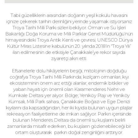
Tabii güzelliklerin arasından doğanın yeşil kokulu havasını
içinize çekerek tarihin derinliğini yerinde yaşamak istiyorsanız
Troya Tarihi Milli Parkı sizleri bekliyor. Orman ve Su İşleri
Bakanlığı Doğa Koruma ve
Milli Parklar
Genel Müdürlüğü’nün
himayesindeki Troya Antik Kenti ve çevresi, UNESCO Dünya
Kültür Miras Listesine kabulünün 20. yılında 2018’in “Troya Yılı”
ilan edilmesinin de etkisiyle Çanakkale’ye rekor sayıda
ziyaretçi akın etti.
Efsanelerle dolu hikâyelerin beşiği, mitolojinin doğduğu
coğrafya Troya Tarihi Milli Parkında; kızılçam ormanları, kıyı
ekosisteminin önem arz ettiği alanlar, endemik bitkiler ve
yaban hayatı için önemli olan Karamenderes Nehri ve
Kumkale Deltası yer alıyor. Bölge; Yeniköy Plajı ve Yeniköy
Kumsalı, Milli Park sahası, Çanakkale Boğazı ve Ege Denizi
kıyılarını da kapsadığından, her iki kıyıda bulunan uygun plajlar
rekreasyon faaliyetlerine de imkan sağlıyor. Parkın içerisinde
bulunan Menderes Deltası da önemli su kuşlarını belirli
zamanlarda misafir ederken, bu kuşların gözlenebileceği bir
ortam oluşturarak parkın doğal zenginliğini arttırıyor.