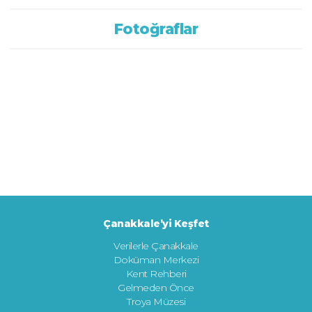
Fotoğraflar
Çanakkale’yi Keşfet
Verilerle Çanakkale
Doküman Merkezi
Kent Rehberi
Gelmeden Önce
Troya Müzesi