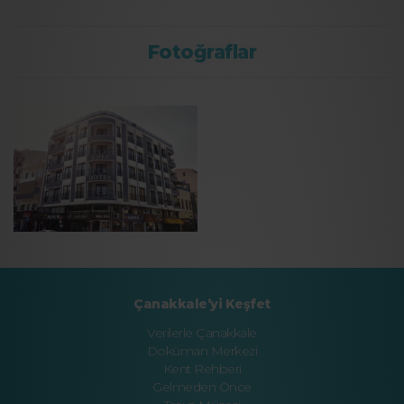
Fotoğraflar
Çanakkale’yi Keşfet
Verilerle Çanakkale
Doküman Merkezi
Kent Rehberi
Gelmeden Önce