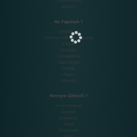
Troya Müzesi
iletisim
Ne Yapmalı ?
Etkinlikler
Tarihi ve Kültürel Değerler
Plajlar
Müzeler
Konaklama
Yeşil Alanlar
Mutfak
Ulaşım
Alışveriş
Nereye Gitmeli ?
Kent Merkezi
Ayvacık
Bayramiç
Biga
Bozcaada
Çan