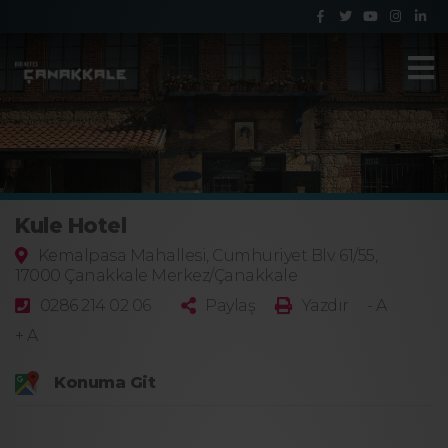
Kule Hotel
Kemalpasa Mahallesi, Cumhuriyet Blv. 61/55,
17000 Çanakkale Merkez/Çanakkale
0286 214 02 06
Paylaş
Yazdır
- A
+ A
Konuma Git